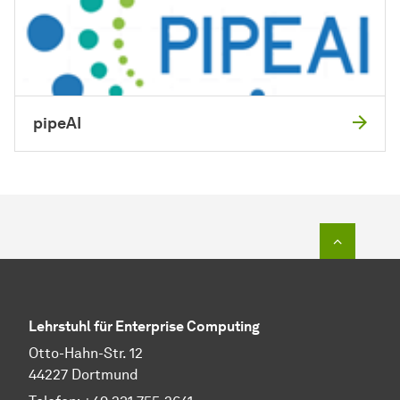
pipeAI
Zum Seit
Lehrstuhl für Enterprise Computing
Otto-Hahn-Str. 12
44227 Dortmund